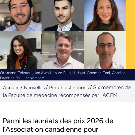
Othmane Zekraoui, Jad Awad, Laure Billa, Hidayat Ghomari-Tani, Antoine
Payot et Paul Lespérance
/
/
/
Six membres de
Accueil
Nouvelles
Prix et distinctions
la Faculté de médecine récompensés par l’ACEM
Parmi les lauréats des prix 2026 de
l’Association canadienne pour