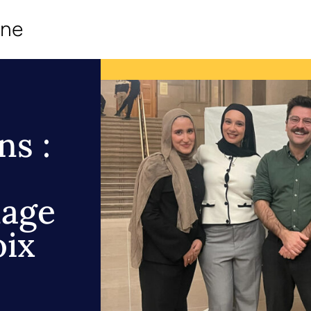
ine
s :
nage
oix