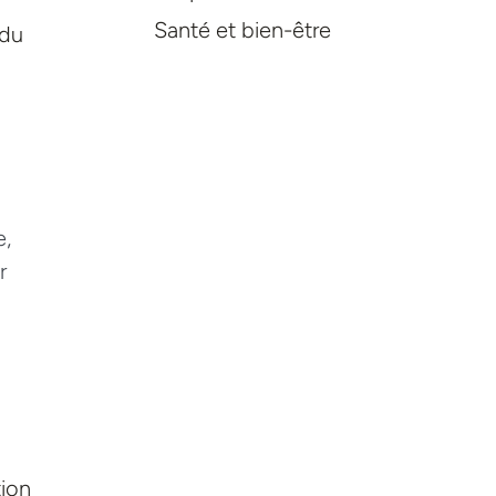
r
Santé et bien-être
 du
l
e,
r
tion