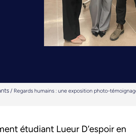
ants
/
Regards humains : une exposition photo-témoignage
ment étudiant Lueur D’espoir en