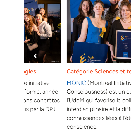
Catégorie Sciences et technologies
ative
MONIC
(Montreal Initiative for
, année
Consciousness) est un collectif étudiant
oncrètes
l’UdeM qui favorise la collaboration
la DPJ.
interdisciplinaire et la diffusion des
connaissances liées à l’étude scientifique
conscience.