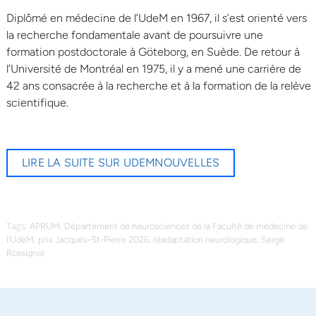
Diplômé en médecine de l’UdeM en 1967, il s’est orienté vers
la recherche fondamentale avant de poursuivre une
formation postdoctorale à Göteborg, en Suède. De retour à
l’Université de Montréal en 1975, il y a mené une carrière de
42 ans consacrée à la recherche et à la formation de la relève
scientifique.
LIRE LA SUITE SUR UDEMNOUVELLES
Tags:
,
APRUM
Département de neurosciences de la Faculté de médecine de
,
,
,
l'UdeM
prix Jacques-St-Pierre 2026
réadaptation neurologique
Serge
Rossignol