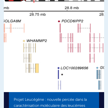
Projet Leucégène : nouvelle percée dans la
caractérisation moléculaire des leucémies