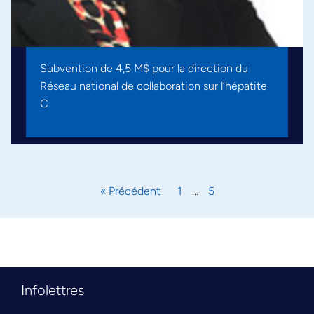
Subvention de 4,5 M$ pour la direction du
Réseau national de collaboration sur l’hépatite
C
« Précédent
1
…
5
Infolettres