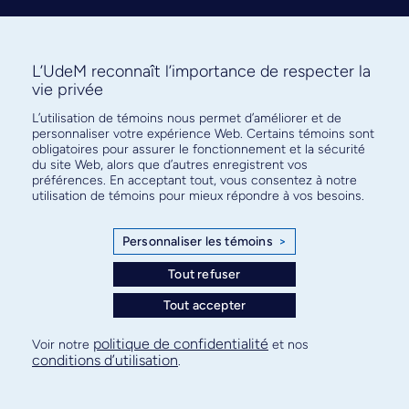
L’UdeM reconnaît l’importance de respecter la
vie privée
L’utilisation de témoins nous permet d’améliorer et de
Abonnez-vous à notre infolettre
personnaliser votre expérience Web. Certains témoins sont
pour connaître l’actualité facultaire
obligatoires pour assurer le fonctionnement et la sécurité
du site Web, alors que d’autres enregistrent vos
préférences. En acceptant tout, vous consentez à notre
utilisation de témoins pour mieux répondre à vos besoins.
Personnaliser les témoins
>
S'ABONNER
Tout refuser
Tout accepter
© Faculté de médecine - Université de Montréal
politique de confidentialité
Voir notre
et nos
conditions d’utilisation
.
Plan de site
Confidentialité
Conditions d’utilisation
Paramètres des témoins