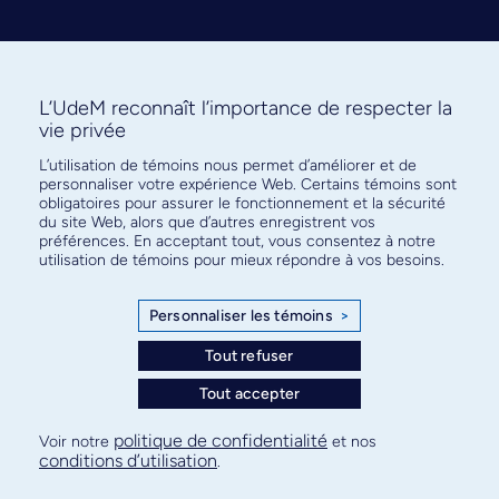
L’UdeM reconnaît l’importance de respecter la
vie privée
L’utilisation de témoins nous permet d’améliorer et de
Abonnez-vous à notre infolettre
personnaliser votre expérience Web. Certains témoins sont
pour connaître l’actualité facultaire
obligatoires pour assurer le fonctionnement et la sécurité
du site Web, alors que d’autres enregistrent vos
préférences. En acceptant tout, vous consentez à notre
utilisation de témoins pour mieux répondre à vos besoins.
Personnaliser les témoins
>
S'ABONNER
Tout refuser
Tout accepter
© Faculté de médecine - Université de Montréal
politique de confidentialité
Voir notre
et nos
conditions d’utilisation
.
Plan de site
Confidentialité
Conditions d’utilisation
Paramètres des témoins