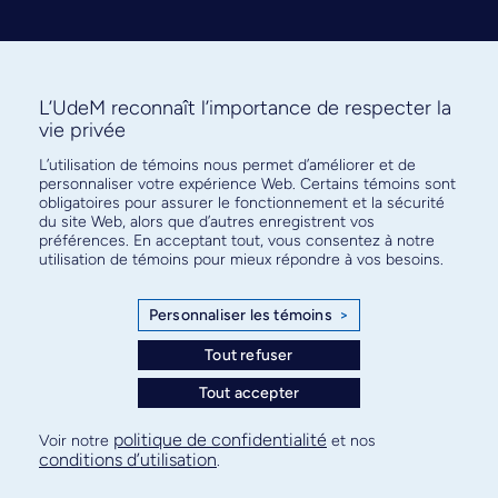
L’UdeM reconnaît l’importance de respecter la
vie privée
L’utilisation de témoins nous permet d’améliorer et de
Abonnez-vous à notre infolettre
personnaliser votre expérience Web. Certains témoins sont
pour connaître l’actualité facultaire
obligatoires pour assurer le fonctionnement et la sécurité
du site Web, alors que d’autres enregistrent vos
préférences. En acceptant tout, vous consentez à notre
utilisation de témoins pour mieux répondre à vos besoins.
Personnaliser les témoins
>
S'ABONNER
Tout refuser
Tout accepter
© Faculté de médecine - Université de Montréal
politique de confidentialité
Voir notre
et nos
conditions d’utilisation
.
Plan de site
Confidentialité
Conditions d’utilisation
Paramètres des témoins