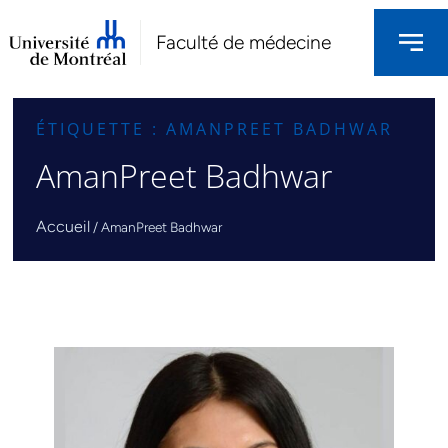
Faculté de médecine
ÉTIQUETTE : AMANPREET BADHWAR
AmanPreet Badhwar
Accueil
/
AmanPreet Badhwar