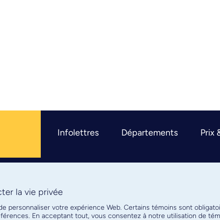
Infolettres
Départements
Prix 
er la vie privée
R
 de personnaliser votre expérience Web. Certains témoins sont obligato
références. En acceptant tout, vous consentez à notre utilisation de t