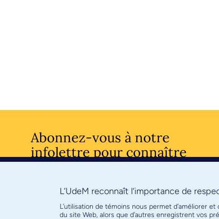
Abonnez-vous à notre
infolettre pour connaître
l’actualité facultaire
L’UdeM reconnaît l’importance de respect
S'ABONNE
L’utilisation de témoins nous permet d’améliorer et
du site Web, alors que d’autres enregistrent vos p