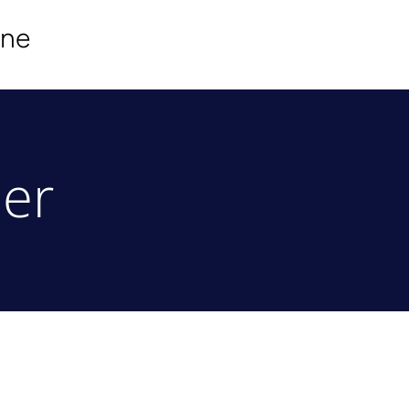
ine
er