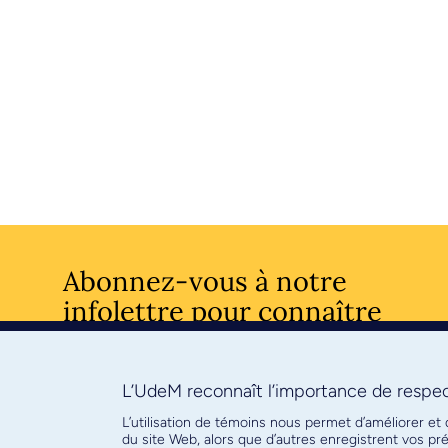
Abonnez-vous à notre
infolettre pour connaître
l’actualité facultaire
L’UdeM reconnaît l’importance de respect
S'ABONNE
L’utilisation de témoins nous permet d’améliorer et
du site Web, alors que d’autres enregistrent vos p