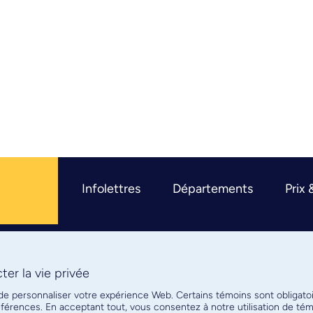
Infolettres
Départements
Prix 
er la vie privée
R
 de personnaliser votre expérience Web. Certains témoins sont obligato
références. En acceptant tout, vous consentez à notre utilisation de t