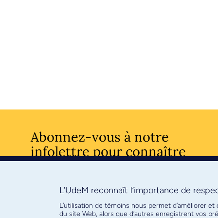
Abonnez-vous à notre
infolettre pour connaître
l’actualité facultaire
L’UdeM reconnaît l’importance de respect
S'ABONNE
L’utilisation de témoins nous permet d’améliorer et
du site Web, alors que d’autres enregistrent vos p