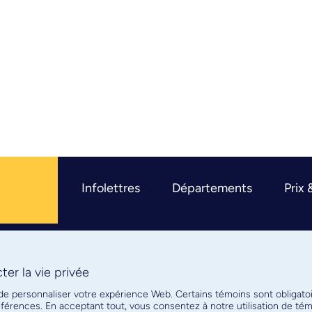
Infolettres
Départements
Prix 
er la vie privée
R
 de personnaliser votre expérience Web. Certains témoins sont obligato
références. En acceptant tout, vous consentez à notre utilisation de t