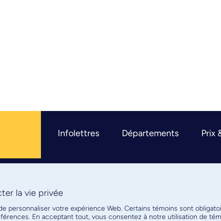
Infolettres
Départements
Prix 
er la vie privée
R
 de personnaliser votre expérience Web. Certains témoins sont obligato
références. En acceptant tout, vous consentez à notre utilisation de t