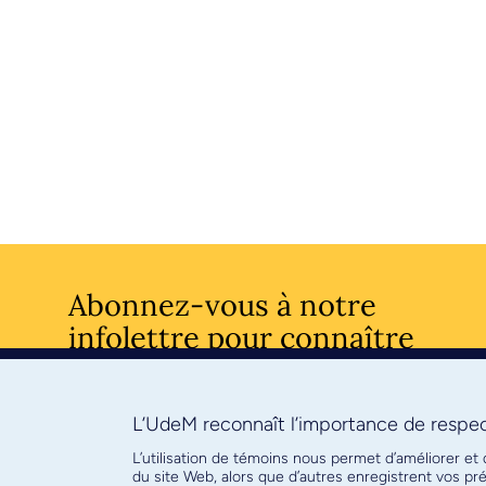
Abonnez-vous à notre
infolettre pour connaître
l’actualité facultaire
L’UdeM reconnaît l’importance de respect
S'ABONNE
L’utilisation de témoins nous permet d’améliorer et
du site Web, alors que d’autres enregistrent vos p