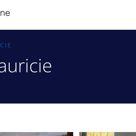
ine
CIE
uricie