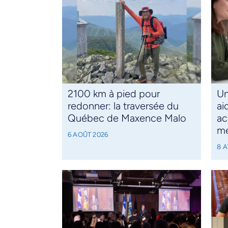
2100 km à pied pour
Un
redonner: la traversée du
ai
Québec de Maxence Malo
ac
mé
6 AOÛT 2026
8 A