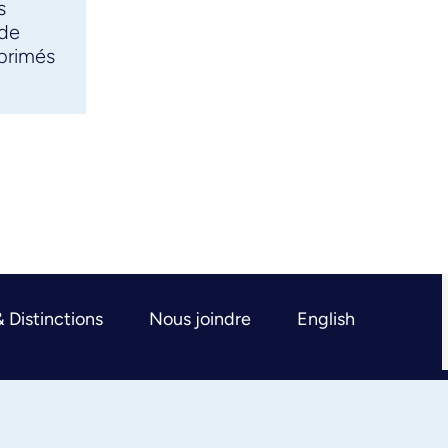
s
 de
primés
& Distinctions
Nous joindre
English