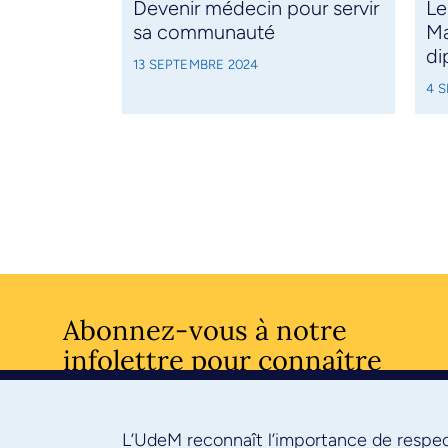
Devenir médecin pour servir
Le
sa communauté
Ma
di
13 SEPTEMBRE 2024
4 
Abonnez-vous à notre
infolettre pour connaître
l’actualité facultaire
L’UdeM reconnaît l’importance de respect
S'ABONNE