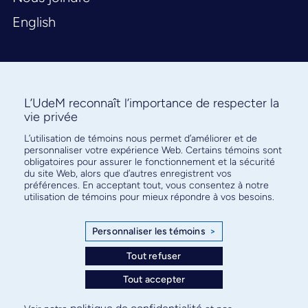
English
L’UdeM reconnaît l’importance de respecter la
vie privée
L’utilisation de témoins nous permet d’améliorer et de
Abonnez-vous à notre infolettre
personnaliser votre expérience Web. Certains témoins sont
pour connaître l’actualité facultaire
obligatoires pour assurer le fonctionnement et la sécurité
du site Web, alors que d’autres enregistrent vos
préférences. En acceptant tout, vous consentez à notre
utilisation de témoins pour mieux répondre à vos besoins.
Personnaliser les témoins
>
S'ABONNER
Tout refuser
Tout accepter
© Faculté de médecine - Université de Montréal