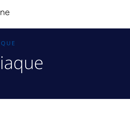
ine
AQUE
diaque