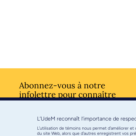
Abonnez-vous à notre
infolettre pour connaître
l’actualité facultaire
L’UdeM reconnaît l’importance de respect
S'ABONNE
L’utilisation de témoins nous permet d’améliorer et
du site Web, alors que d’autres enregistrent vos p