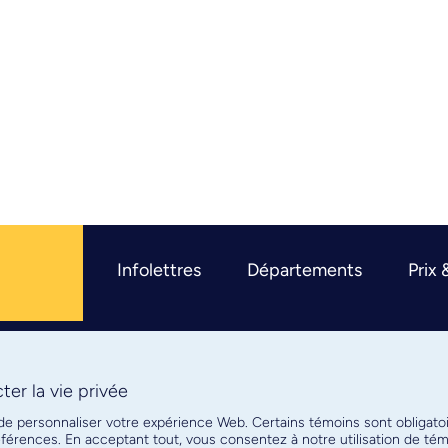
Infolettres
Départements
Prix 
er la vie privée
R
 de personnaliser votre expérience Web. Certains témoins sont obligato
références. En acceptant tout, vous consentez à notre utilisation de t