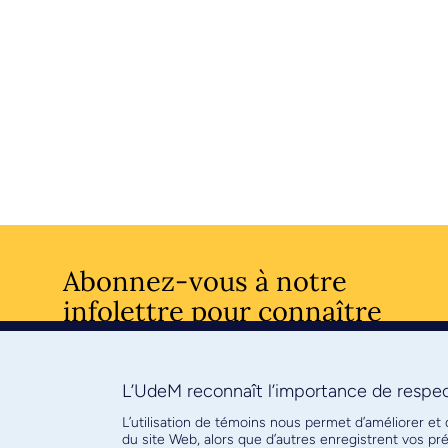
Abonnez-vous à notre
infolettre pour connaître
l’actualité facultaire
L’UdeM reconnaît l’importance de respect
S'ABONNE
L’utilisation de témoins nous permet d’améliorer et
du site Web, alors que d’autres enregistrent vos p