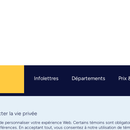
Infolettres
Départements
Prix 
er la vie privée
R
 de personnaliser votre expérience Web. Certains témoins sont obligato
références. En acceptant tout, vous consentez à notre utilisation de t