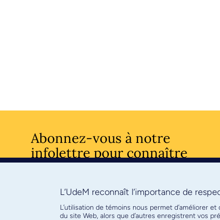
Abonnez-vous à notre
infolettre pour connaître
l’actualité facultaire
L’UdeM reconnaît l’importance de respect
S'ABONNE
L’utilisation de témoins nous permet d’améliorer et
du site Web, alors que d’autres enregistrent vos p