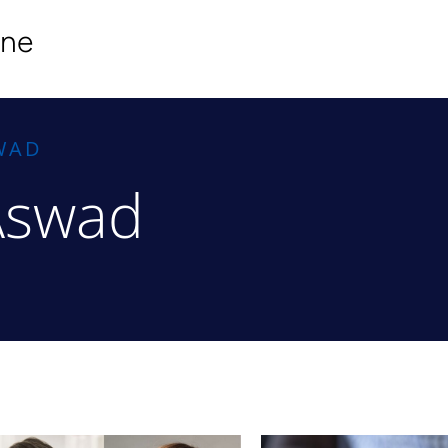
ine
SWAD
-Aswad