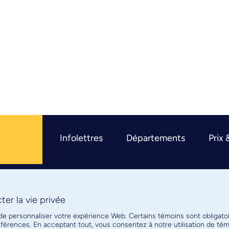
Infolettres
Départements
Prix 
er la vie privée
R
 de personnaliser votre expérience Web. Certains témoins sont obligato
références. En acceptant tout, vous consentez à notre utilisation de t