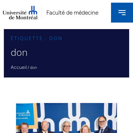
Faculté de médecine
ÉTIQUETTE : DON
don
Accueil
/
don