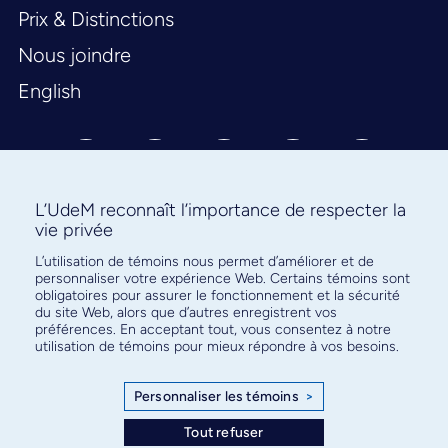
Prix & Distinctions
Nous joindre
English
L’UdeM reconnaît l’importance de respecter la
vie privée
L’utilisation de témoins nous permet d’améliorer et de
Abonnez-vous à notre infolettre
personnaliser votre expérience Web. Certains témoins sont
pour connaître l’actualité facultaire
obligatoires pour assurer le fonctionnement et la sécurité
du site Web, alors que d’autres enregistrent vos
préférences. En acceptant tout, vous consentez à notre
utilisation de témoins pour mieux répondre à vos besoins.
Personnaliser les témoins
>
S'ABONNER
Tout refuser