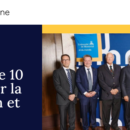
ine
e 10
r la
n et