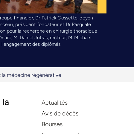
roupe financier, Dr Patrick Cossette, doyen
nceau, président fondateur et Dr Pasquale
ion pour la recherche en chirurgie thoracique
rd, M. Daniel Jutras, recteur, M. Michael
 à l'engagement des diplômés
t la médecine régénérative
 la
Actualités
Avis de décès
Bourses