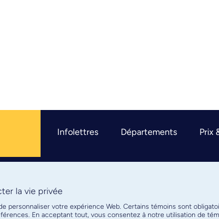
Infolettres
Départements
Prix 
er la vie privée
R
 de personnaliser votre expérience Web. Certains témoins sont obligato
références. En acceptant tout, vous consentez à notre utilisation de t