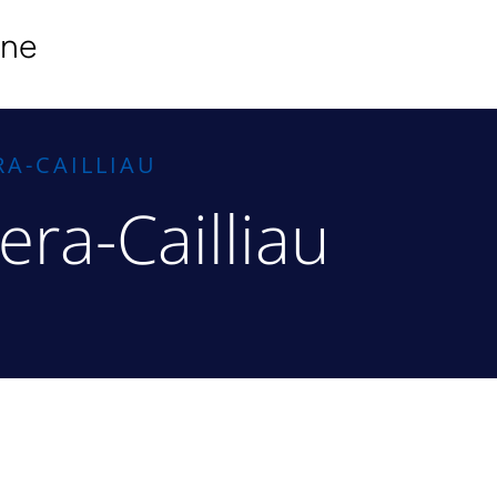
ine
RA-CAILLIAU
era-Cailliau