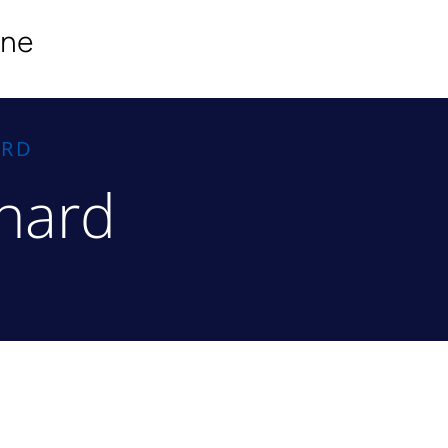
ine
ARD
chard