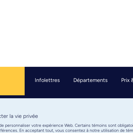
Infolettres
Départements
Prix 
er la vie privée
R
 de personnaliser votre expérience Web. Certains témoins sont obligato
références. En acceptant tout, vous consentez à notre utilisation de t