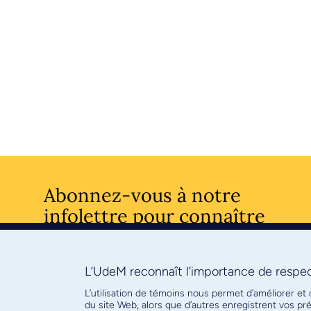
Abonnez-vous à notre
infolettre pour connaître
l’actualité facultaire
L’UdeM reconnaît l’importance de respect
S'ABONNE
L’utilisation de témoins nous permet d’améliorer et
du site Web, alors que d’autres enregistrent vos p