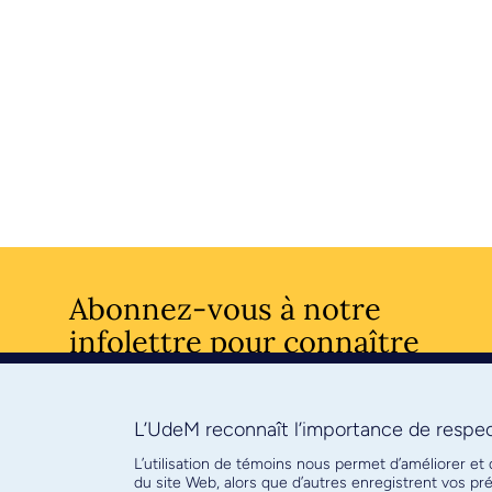
Abonnez-vous à notre
infolettre pour connaître
l’actualité facultaire
L’UdeM reconnaît l’importance de respect
S'ABONNE
L’utilisation de témoins nous permet d’améliorer et
du site Web, alors que d’autres enregistrent vos p