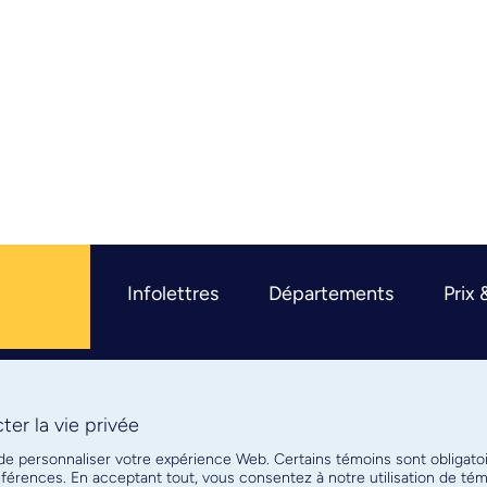
Infolettres
Départements
Prix 
er la vie privée
R
 de personnaliser votre expérience Web. Certains témoins sont obligato
références. En acceptant tout, vous consentez à notre utilisation de t