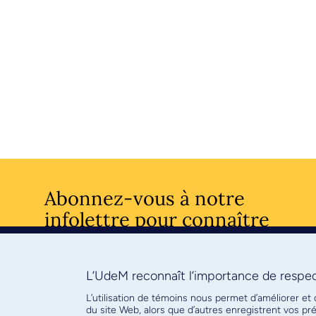
Abonnez-vous à notre
infolettre pour connaître
l’actualité facultaire
L’UdeM reconnaît l’importance de respect
S'ABONNE
L’utilisation de témoins nous permet d’améliorer et
du site Web, alors que d’autres enregistrent vos p