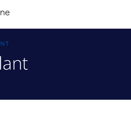
ine
ANT
lant