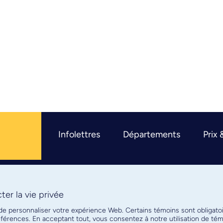
Infolettres
Départements
Prix 
er la vie privée
R
 de personnaliser votre expérience Web. Certains témoins sont obligato
références. En acceptant tout, vous consentez à notre utilisation de t