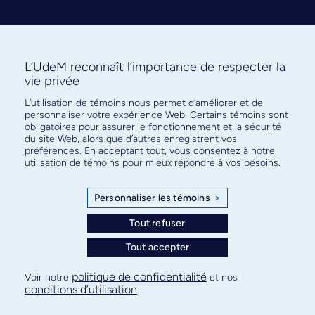
L’UdeM reconnaît l’importance de respecter la
vie privée
L’utilisation de témoins nous permet d’améliorer et de
Abonnez-vous à notre infolettre
personnaliser votre expérience Web. Certains témoins sont
pour connaître l’actualité facultaire
obligatoires pour assurer le fonctionnement et la sécurité
du site Web, alors que d’autres enregistrent vos
préférences. En acceptant tout, vous consentez à notre
utilisation de témoins pour mieux répondre à vos besoins.
Personnaliser les témoins
>
S'ABONNER
Tout refuser
Tout accepter
© Faculté de médecine - Université de Montréal
politique de confidentialité
Voir notre
et nos
conditions d’utilisation
.
Plan de site
Confidentialité
Conditions d’utilisation
Paramètres des témoins