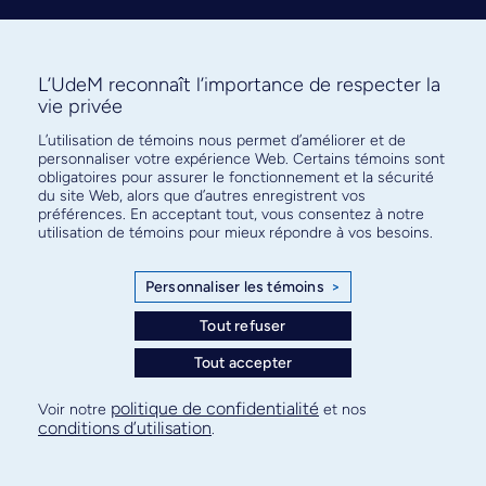
L’UdeM reconnaît l’importance de respecter la
vie privée
L’utilisation de témoins nous permet d’améliorer et de
Abonnez-vous à notre infolettre
personnaliser votre expérience Web. Certains témoins sont
pour connaître l’actualité facultaire
obligatoires pour assurer le fonctionnement et la sécurité
du site Web, alors que d’autres enregistrent vos
préférences. En acceptant tout, vous consentez à notre
utilisation de témoins pour mieux répondre à vos besoins.
Personnaliser les témoins
>
S'ABONNER
Tout refuser
Tout accepter
© Faculté de médecine - Université de Montréal
politique de confidentialité
Voir notre
et nos
conditions d’utilisation
.
Plan de site
Confidentialité
Conditions d’utilisation
Paramètres des témoins