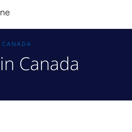
ine
N CANADA
ain Canada