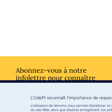
Abonnez-vous à notre
infolettre pour connaître
l’actualité facultaire
L’UdeM reconnaît l’importance de respect
S'ABONNE
L’utilisation de témoins nous permet d’améliorer et
du site Web, alors que d’autres enregistrent vos p