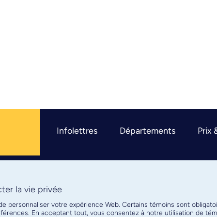
Infolettres
Départements
Prix 
er la vie privée
R
 de personnaliser votre expérience Web. Certains témoins sont obligato
références. En acceptant tout, vous consentez à notre utilisation de t