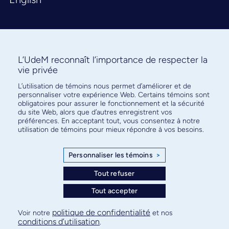
L’UdeM reconnaît l’importance de respecter la
vie privée
L’utilisation de témoins nous permet d’améliorer et de
Abonnez-vous à notre infolettre
personnaliser votre expérience Web. Certains témoins sont
pour connaître l’actualité facultaire
obligatoires pour assurer le fonctionnement et la sécurité
du site Web, alors que d’autres enregistrent vos
préférences. En acceptant tout, vous consentez à notre
utilisation de témoins pour mieux répondre à vos besoins.
Personnaliser les témoins
>
S'ABONNER
Tout refuser
Tout accepter
© Faculté de médecine - Université de Montréal
politique de confidentialité
Voir notre
et nos
conditions d’utilisation
.
Plan de site
Confidentialité
Conditions d’utilisation