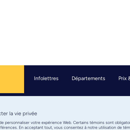
Infolettres
Départements
Prix 
er la vie privée
R
 de personnaliser votre expérience Web. Certains témoins sont obligato
références. En acceptant tout, vous consentez à notre utilisation de t