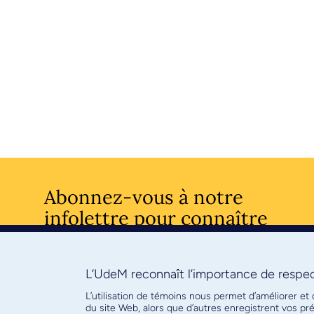
Abonnez-vous à notre
infolettre pour connaître
l’actualité facultaire
L’UdeM reconnaît l’importance de respect
S'ABONNE
L’utilisation de témoins nous permet d’améliorer et
du site Web, alors que d’autres enregistrent vos p