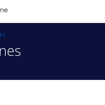
ine
ES
rnes