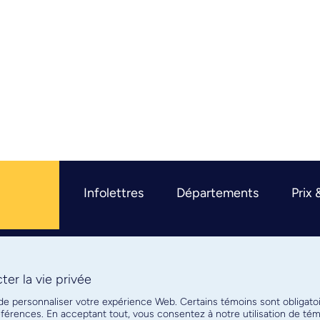
Infolettres
Départements
Prix 
er la vie privée
R
 de personnaliser votre expérience Web. Certains témoins sont obligato
références. En acceptant tout, vous consentez à notre utilisation de t