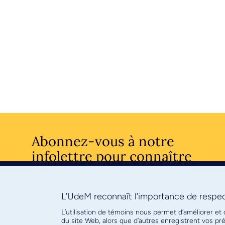
Abonnez-vous à notre
infolettre pour connaître
l’actualité facultaire
L’UdeM reconnaît l’importance de respect
S'ABONNE
L’utilisation de témoins nous permet d’améliorer et
du site Web, alors que d’autres enregistrent vos p