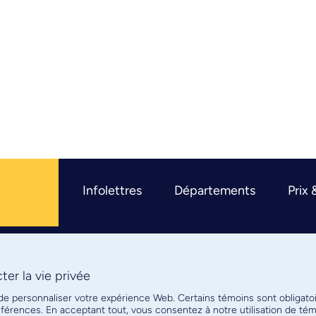
Infolettres
Départements
Prix 
er la vie privée
R
 de personnaliser votre expérience Web. Certains témoins sont obligato
références. En acceptant tout, vous consentez à notre utilisation de t