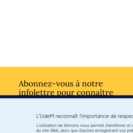
Abonnez-vous à notre
infolettre pour connaître
l’actualité facultaire
L’UdeM reconnaît l’importance de respect
S'ABONNE
L’utilisation de témoins nous permet d’améliorer et
du site Web, alors que d’autres enregistrent vos p