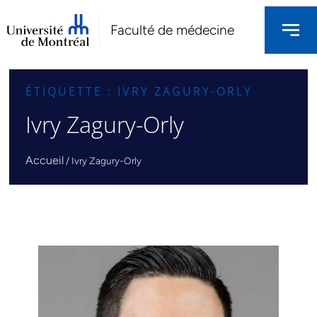
Faculté de médecine
ÉTIQUETTE : IVRY ZAGURY-ORLY
Ivry Zagury-Orly
Accueil
/
Ivry Zagury-Orly