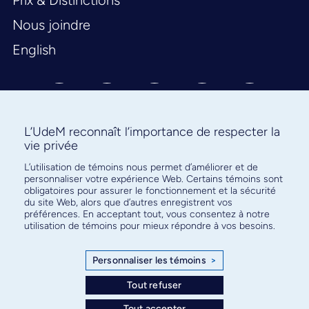
Prix & Distinctions
Nous joindre
English
L’UdeM reconnaît l’importance de respecter la
vie privée
L’utilisation de témoins nous permet d’améliorer et de
Abonnez-vous à notre infolettre
personnaliser votre expérience Web. Certains témoins sont
pour connaître l’actualité facultaire
obligatoires pour assurer le fonctionnement et la sécurité
du site Web, alors que d’autres enregistrent vos
préférences. En acceptant tout, vous consentez à notre
utilisation de témoins pour mieux répondre à vos besoins.
Personnaliser les témoins
>
S'ABONNER
Tout refuser
Tout accepter