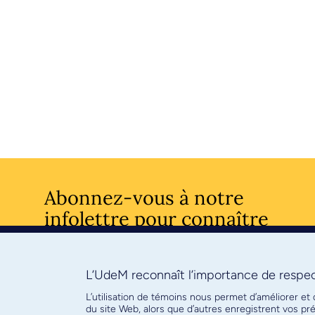
Abonnez-vous à notre
infolettre pour connaître
l’actualité facultaire
L’UdeM reconnaît l’importance de respect
S'ABONNE
L’utilisation de témoins nous permet d’améliorer et
du site Web, alors que d’autres enregistrent vos p