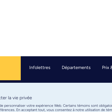
Infolettres
Départements
Prix 
er la vie privée
R
 de personnaliser votre expérience Web. Certains témoins sont obligato
références. En acceptant tout, vous consentez à notre utilisation de t