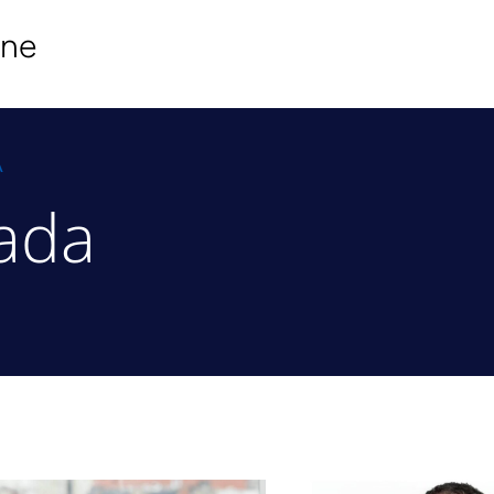
ine
A
ada