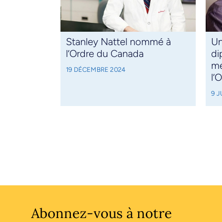
Stanley Nattel nommé à
Un
l’Ordre du Canada
di
mé
19 DÉCEMBRE 2024
l’
9 J
Abonnez-vous à notre