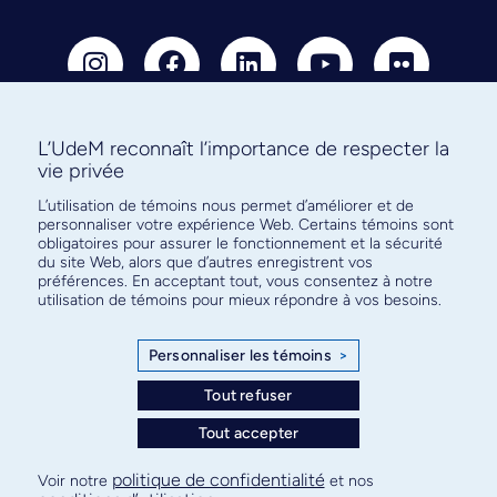
L’UdeM reconnaît l’importance de respecter la
vie privée
Abonnez-vous à notre infolettre
L’utilisation de témoins nous permet d’améliorer et de
pour connaître l’actualité facultaire
personnaliser votre expérience Web. Certains témoins sont
obligatoires pour assurer le fonctionnement et la sécurité
du site Web, alors que d’autres enregistrent vos
préférences. En acceptant tout, vous consentez à notre
utilisation de témoins pour mieux répondre à vos besoins.
S'ABONNER
Personnaliser les témoins
>
Tout refuser
© Faculté de médecine - Université de Montréal
Tout accepter
Plan de site
Confidentialité
Conditions d’utilisation
politique de confidentialité
Voir notre
et nos
Paramètres des témoins