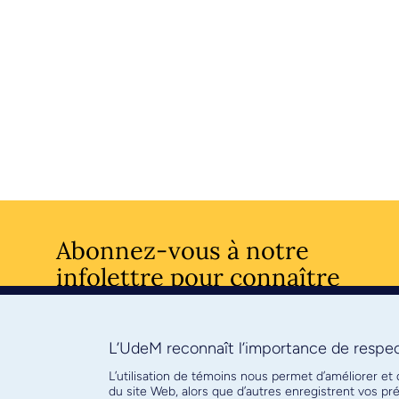
Abonnez-vous à notre
infolettre pour connaître
l’actualité facultaire
L’UdeM reconnaît l’importance de respect
S'ABONNE
L’utilisation de témoins nous permet d’améliorer et
du site Web, alors que d’autres enregistrent vos p