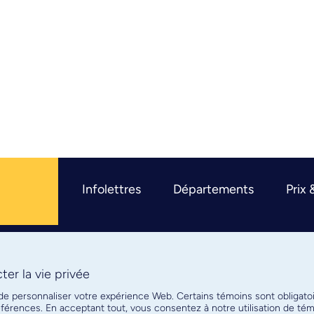
Infolettres
Départements
Prix 
er la vie privée
R
 de personnaliser votre expérience Web. Certains témoins sont obligato
références. En acceptant tout, vous consentez à notre utilisation de t