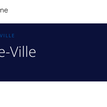
ine
VILLE
-Ville