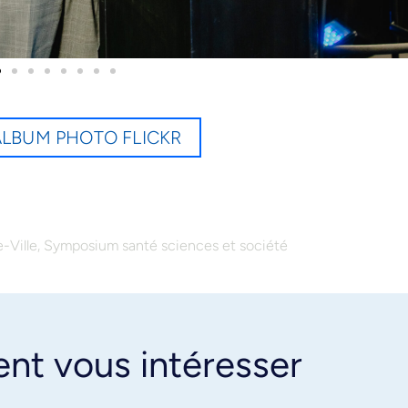
’ALBUM PHOTO FLICKR
,
-Ville
Symposium santé sciences et société
ent vous intéresser