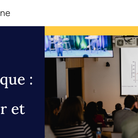
ine
que :
r et