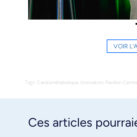
VOIR L
Tags:
,
,
Cardiométabolique
Innovation
Pavillon Centre
Ces articles pourrai