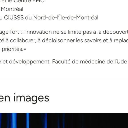
l et le Centre ÉPIC
e Montréal
u CIUSSS du Nord-de-l’Île-de-Montréal
e fort : l’innovation ne se limite pas à la découver
té à collaborer, à décloisonner les savoirs et à repla
priorités.»
he et développement, Faculté de médecine de l’Ud
en images