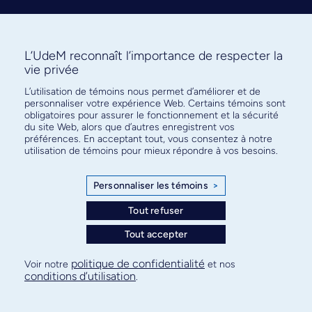
L’UdeM reconnaît l’importance de respecter la
vie privée
L’utilisation de témoins nous permet d’améliorer et de
Abonnez-vous à notre infolettre
personnaliser votre expérience Web. Certains témoins sont
pour connaître l’actualité facultaire
obligatoires pour assurer le fonctionnement et la sécurité
du site Web, alors que d’autres enregistrent vos
préférences. En acceptant tout, vous consentez à notre
utilisation de témoins pour mieux répondre à vos besoins.
Personnaliser les témoins
>
S'ABONNER
Tout refuser
Tout accepter
© Faculté de médecine - Université de Montréal
politique de confidentialité
Voir notre
et nos
conditions d’utilisation
.
Plan de site
Confidentialité
Conditions d’utilisation
Paramètres des témoins