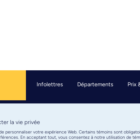
Infolettres
Départements
Prix 
er la vie privée
R
 de personnaliser votre expérience Web. Certains témoins sont obligato
références. En acceptant tout, vous consentez à notre utilisation de t