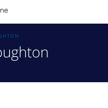
ine
UGHTON
oughton