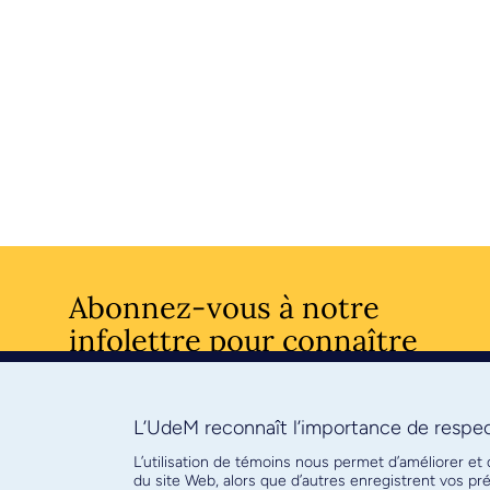
Abonnez-vous à notre
infolettre pour connaître
l’actualité facultaire
L’UdeM reconnaît l’importance de respect
S'ABONNE
L’utilisation de témoins nous permet d’améliorer et
du site Web, alors que d’autres enregistrent vos p