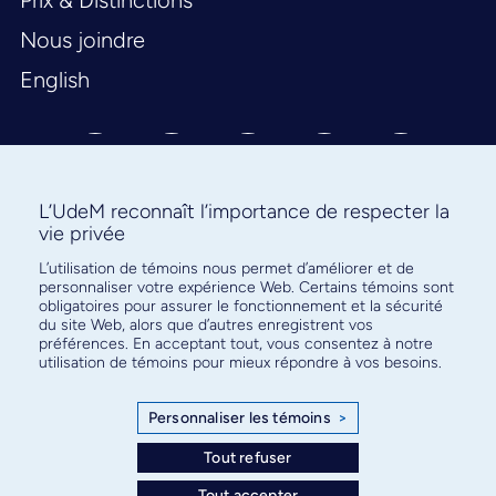
Prix & Distinctions
Nous joindre
English
L’UdeM reconnaît l’importance de respecter la
vie privée
L’utilisation de témoins nous permet d’améliorer et de
Abonnez-vous à notre infolettre
personnaliser votre expérience Web. Certains témoins sont
pour connaître l’actualité facultaire
obligatoires pour assurer le fonctionnement et la sécurité
du site Web, alors que d’autres enregistrent vos
préférences. En acceptant tout, vous consentez à notre
utilisation de témoins pour mieux répondre à vos besoins.
Personnaliser les témoins
>
S'ABONNER
Tout refuser
Tout accepter