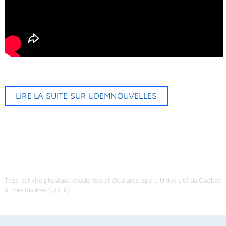
LIRE LA SUITE SUR UDEMNOUVELLES
Tags:
,
,
,
activité physique
étudiantes et étudiants
sport
Université du Québec
à Trois-Rivières (UQTR)