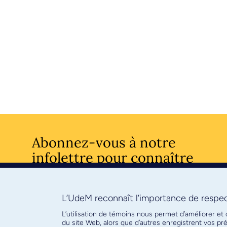
Abonnez-vous à notre
infolettre pour connaître
l’actualité facultaire
L’UdeM reconnaît l’importance de respect
S'ABONNE
L’utilisation de témoins nous permet d’améliorer et
du site Web, alors que d’autres enregistrent vos p