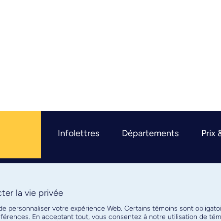
Infolettres
Départements
Prix 
er la vie privée
R
 de personnaliser votre expérience Web. Certains témoins sont obligato
références. En acceptant tout, vous consentez à notre utilisation de t