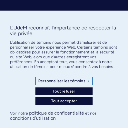
L’UdeM reconnaît l’importance de respecter la
vie privée
L’utilisation de témoins nous permet d’améliorer et de
Abonnez-vous à notre infolettre
personnaliser votre expérience Web. Certains témoins sont
pour connaître l’actualité facultaire
obligatoires pour assurer le fonctionnement et la sécurité
du site Web, alors que d’autres enregistrent vos
préférences. En acceptant tout, vous consentez à notre
utilisation de témoins pour mieux répondre à vos besoins.
Personnaliser les témoins
>
S'ABONNER
Tout refuser
Tout accepter
© Faculté de médecine - Université de Montréal
politique de confidentialité
Voir notre
et nos
conditions d’utilisation
.
Plan de site
Confidentialité
Conditions d’utilisation
Paramètres des témoins