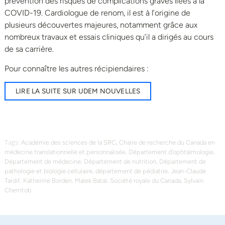
prévention des risques de complications graves liées à la
COVID-19. Cardiologue de renom, il est à l’origine de
plusieurs découvertes majeures, notamment grâce aux
nombreux travaux et essais cliniques qu’il a dirigés au cours
de sa carrière.
Pour connaître les autres récipiendaires :
LIRE LA SUITE SUR UDEM NOUVELLES
Tags:
,
Académie des sciences de la SRC
Chaire de recherche du Canada en
,
,
médecine translationnelle et personnalisée
Département d’ophtalmologie
,
,
Département de médecine
Département de nutrition
Département de
,
,
pathologie et biologie cellulaire
département de pédiatrie
Jean-Claude
,
,
,
,
Tardif
Katherine Borden
Malek Batal
Société royale du Canada
Sylvain
Chemtob