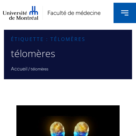
Faculté de médecine
ÉTIQUETTE : TÉLOMÈRES
télomères
Accueil
/
télomères