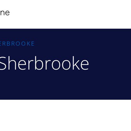
ine
HERBROOKE
 Sherbrooke