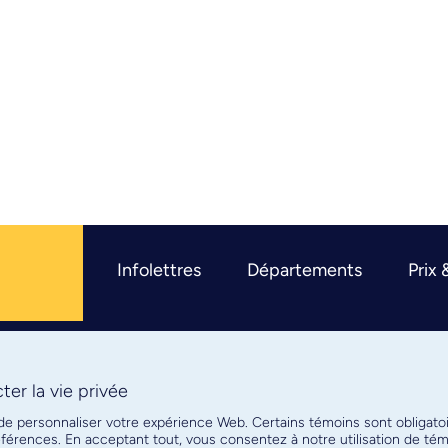
Infolettres
Départements
Prix 
er la vie privée
R
 de personnaliser votre expérience Web. Certains témoins sont obligato
références. En acceptant tout, vous consentez à notre utilisation de t