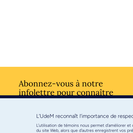
Abonnez-vous à notre
infolettre pour connaître
l’actualité facultaire
L’UdeM reconnaît l’importance de respect
S'ABONNE
L’utilisation de témoins nous permet d’améliorer et
du site Web, alors que d’autres enregistrent vos p