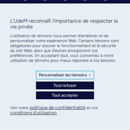
L’UdeM reconnaît l’importance de respecter la
vie privée
L’utilisation de témoins nous permet d’améliorer et de
Abonnez-vous à notre infolettre
personnaliser votre expérience Web. Certains témoins sont
pour connaître l’actualité facultaire
obligatoires pour assurer le fonctionnement et la sécurité
du site Web, alors que d’autres enregistrent vos
préférences. En acceptant tout, vous consentez à notre
utilisation de témoins pour mieux répondre à vos besoins.
Personnaliser les témoins
>
S'ABONNER
Tout refuser
Tout accepter
© Faculté de médecine - Université de Montréal
politique de confidentialité
Voir notre
et nos
conditions d’utilisation
.
Plan de site
Confidentialité
Conditions d’utilisation
Paramètres des témoins