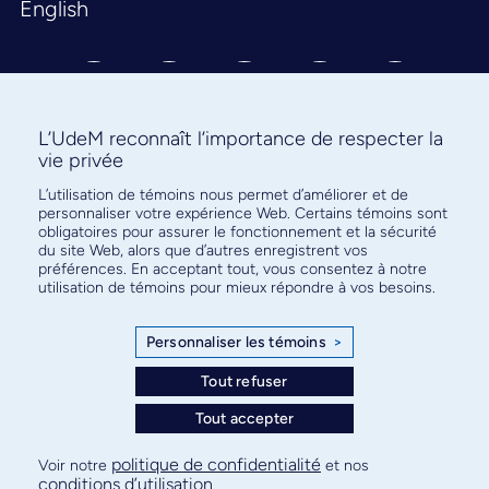
English
L’UdeM reconnaît l’importance de respecter la
vie privée
L’utilisation de témoins nous permet d’améliorer et de
Abonnez-vous à notre infolettre
personnaliser votre expérience Web. Certains témoins sont
pour connaître l’actualité facultaire
obligatoires pour assurer le fonctionnement et la sécurité
du site Web, alors que d’autres enregistrent vos
préférences. En acceptant tout, vous consentez à notre
utilisation de témoins pour mieux répondre à vos besoins.
Personnaliser les témoins
>
S'ABONNER
Tout refuser
Tout accepter
© Faculté de médecine - Université de Montréal
politique de confidentialité
Voir notre
et nos
conditions d’utilisation
.
Plan de site
Confidentialité
Conditions d’utilisation