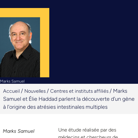
Marks Samuel
/
/
/
Marks
Accueil
Nouvelles
Centres et instituts affiliés
Samuel et Élie Haddad parlent la découverte d’un gène
à l’origine des atrésies intestinales multiples
Une étude réalisée par des
Marks Samuel
médecins et chercheurs de