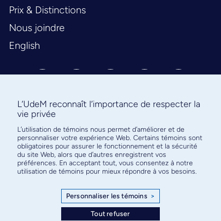
Prix & Distinctions
Nous joindre
English
L’UdeM reconnaît l’importance de respecter la
vie privée
L’utilisation de témoins nous permet d’améliorer et de
Abonnez-vous à notre infolettre
personnaliser votre expérience Web. Certains témoins sont
pour connaître l’actualité facultaire
obligatoires pour assurer le fonctionnement et la sécurité
du site Web, alors que d’autres enregistrent vos
préférences. En acceptant tout, vous consentez à notre
utilisation de témoins pour mieux répondre à vos besoins.
Personnaliser les témoins
>
S'ABONNER
Tout refuser