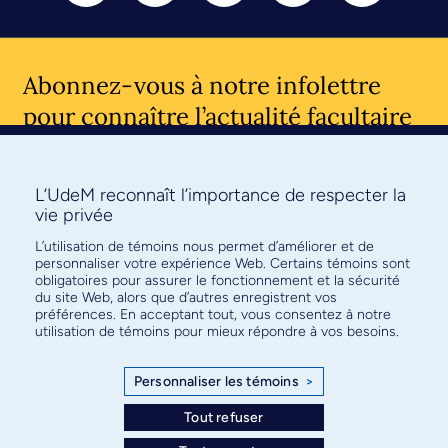
Abonnez-vous à notre infolettre
pour connaître l’actualité facultaire
L’UdeM reconnaît l’importance de respecter la
vie privée
S'ABONNER
L’utilisation de témoins nous permet d’améliorer et de
personnaliser votre expérience Web. Certains témoins sont
obligatoires pour assurer le fonctionnement et la sécurité
du site Web, alors que d’autres enregistrent vos
© Faculté de médecine - Université de Montréal
préférences. En acceptant tout, vous consentez à notre
utilisation de témoins pour mieux répondre à vos besoins.
Plan de site
Confidentialité
Conditions d’utilisation
Paramètres des témoins
Personnaliser les témoins
>
Tout refuser